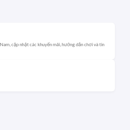
t Nam, cập nhật các khuyến mãi, hướng dẫn chơi và tin