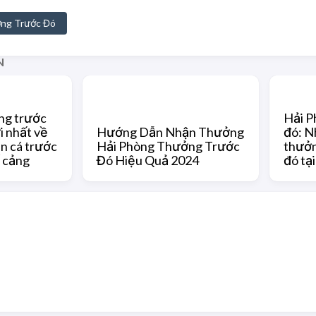
ng Trước Đó
N
ng trước
Hải P
i nhất về
Hướng Dẫn Nhận Thưởng
đó: N
n cá trước
Hải Phòng Thưởng Trước
thưởn
ố cảng
Đó Hiệu Quả 2024
đó tạ