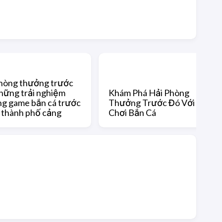
hòng thưởng trước
hững trải nghiệm
Khám Phá Hải Phòng
g game bắn cá trước
Thưởng Trước Đó Với Trò
i thành phố cảng
Chơi Bắn Cá