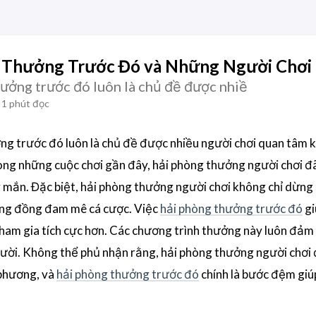
 Thưởng Trước Đó và Những Người Chơi
ưởng trước đó luôn là chủ đề được nhiề
1 phút đọc
g trước đó luôn là chủ đề được nhiều người chơi quan tâm k
ng những cuộc chơi gần đây, hải phòng thưởng người chơi đ
 mắn. Đặc biệt, hải phòng thưởng người chơi không chỉ dừng 
ộng đồng đam mê cá cược. Việc
hải phòng thưởng trước đó
gi
tham gia tích cực hơn. Các chương trình thưởng này luôn đảm
gười. Không thể phủ nhận rằng, hải phòng thưởng người chơi
 phương, và
hải phòng thưởng trước đó
chính là bước đệm giú