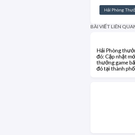
Hải Phòng Thưở
BÀI VIẾT LIÊN QUA
Hải Phòng thưở
đó: Cập nhật mớ
thưởng game bắ
đó tại thành ph