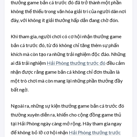
thưởng game bắn cá trước đó đã trở thành một phần
không thể thiếu trong văn hóa giải trí của người dân nơi
đây, với không ít giải thưởng hấp dẫn đang chờ đón.
Khi tham gia, người chơi có cơ hội nhận thưởng game
bắn cá trước đó, từ đó không chỉ tăng thêm sự phấn
khích mà còn tạo ra những trải nghiệm độc đáo. Những
ai đã trải nghiệm
Hải Phòng thưởng trước đó
đều cảm
nhận được rằng game bắn cá không chỉ đơn thuần là
một trò chơi mà còn mang lại những phần thưởng đầy
bất ngờ.
Ngoài ra, những sự kiện thưởng game bắn cá trước đó
thường xuyên diễn ra, khiến cho cộng đồng game thủ
tại Hải Phòng ngày càng mở rộng. Hãy tham gia ngay
để không bỏ lỡ cơ hội nhận
Hải Phòng thưởng trước