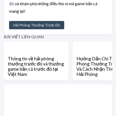
đó
và khám phá những điều thú vị mà game bắn cá
mang lại!
Hải Phòng Thưởng Trước Đó
BÀI VIẾT LIÊN QUAN
Thông tin về hải phòng
Hướng Dẫn Chi Tiế
thưởng trước đó và thưởng
Phòng Thưởng Trư
game bắn cá trước đó tại
Và Cách Nhận Thưở
Việt Nam
Hải Phòng