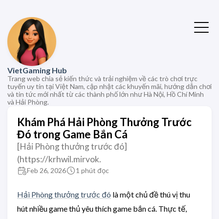
VietGaming Hub
Trang web chia sẻ kiến thức và trải nghiệm về các trò chơi trực
tuyến uy tín tại Việt Nam, cập nhật các khuyến mãi, hướng dẫn chơi
và tin tức mới nhất từ các thành phố lớn như Hà Nội, Hồ Chí Minh
và Hải Phòng.
Khám Phá Hải Phòng Thưởng Trước
Đó trong Game Bắn Cá
[Hải Phòng thưởng trước đó]
(https://krhwil.mirvok.
Feb 26, 2026
1 phút đọc
Hải Phòng thưởng trước đó
là một chủ đề thú vị thu
hút nhiều game thủ yêu thích game bắn cá. Thực tế,