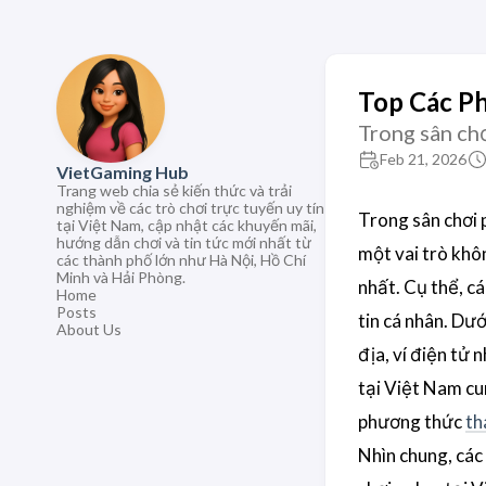
Top Các P
Trong sân ch
Feb 21, 2026
VietGaming Hub
Trang web chia sẻ kiến thức và trải
nghiệm về các trò chơi trực tuyến uy tín
Trong sân chơi 
tại Việt Nam, cập nhật các khuyến mãi,
hướng dẫn chơi và tin tức mới nhất từ
một vai trò khô
các thành phố lớn như Hà Nội, Hồ Chí
Minh và Hải Phòng.
nhất. Cụ thể, c
Home
Posts
tin cá nhân. Dư
About Us
địa, ví điện tử
tại Việt Nam cu
phương thức
th
Nhìn chung, các