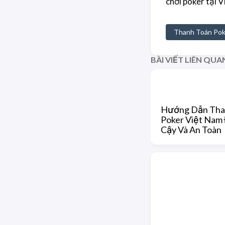
chơi poker tại V
Thanh Toán Pok
BÀI VIẾT LIÊN QUA
Hướng Dẫn Tha
Poker Việt Nam
Cậy Và An Toàn