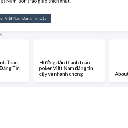
iệt Nam luôn trao giảo thích nhất.
er Việt Nam Đáng Tin Cậy
N
nh Toán
Hướng dẫn thanh toán
 Đáng Tin
poker Việt Nam đáng tin
cậy và nhanh chóng
About