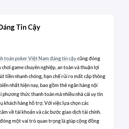
Đáng Tin Cậy
h toán poker Việt Nam đáng tin cậy
cũng đóng
chơi game chuyên nghiệp, an toàn và thuận lợi
rút tiền nhanh chóng, hạn chế rủi ro mất cắp thông
biến nhất hiện nay, bao gồm thẻ ngân hàng nội
i phương thức thanh toán mà nhiều nhà cái uy tín
ụ khách hàng hỗ trợ. Với việc lựa chọn các
 tâm về tài khoản và các bước giao dịch tài chính.
 đóng một vai trò quan trọng là giúp cộng đồng