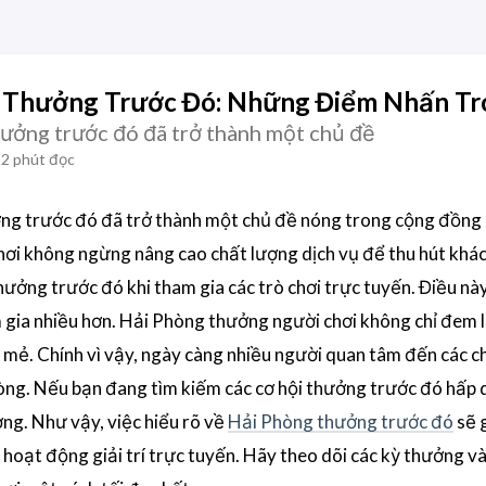
 Thưởng Trước Đó: Những Điểm Nhấn Tro
ưởng trước đó đã trở thành một chủ đề
2 phút đọc
ng trước đó đã trở thành một chủ đề nóng trong cộng đồng 
ơi không ngừng nâng cao chất lượng dịch vụ để thu hút khách
ưởng trước đó khi tham gia các trò chơi trực tuyến. Điều này
 gia nhiều hơn. Hải Phòng thưởng người chơi không chỉ đem l
 mẻ. Chính vì vậy, ngày càng nhiều người quan tâm đến các c
òng. Nếu bạn đang tìm kiếm các cơ hội thưởng trước đó hấp d
ơng. Như vậy, việc hiểu rõ về
Hải Phòng thưởng trước đó
sẽ 
 hoạt động giải trí trực tuyến. Hãy theo dõi các kỳ thưởng v