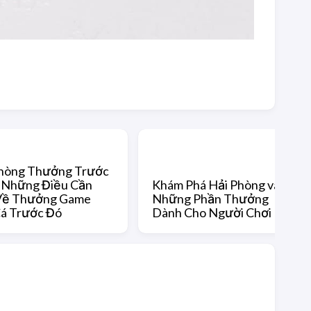
Phòng Thưởng Trước
 Những Điều Cần
Khám Phá Hải Phòng và
 Về Thưởng Game
Những Phần Thưởng
á Trước Đó
Dành Cho Người Chơi