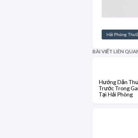
Hải Phòng Thưở
BÀI VIẾT LIÊN QUA
Hướng Dẫn Th
Trước Trong Ga
Tại Hải Phòng