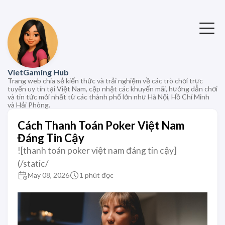
VietGaming Hub
Trang web chia sẻ kiến thức và trải nghiệm về các trò chơi trực
tuyến uy tín tại Việt Nam, cập nhật các khuyến mãi, hướng dẫn chơi
và tin tức mới nhất từ các thành phố lớn như Hà Nội, Hồ Chí Minh
và Hải Phòng.
Cách Thanh Toán Poker Việt Nam
Đáng Tin Cậy
![thanh toán poker việt nam đáng tin cậy]
(/static/
May 08, 2026
1 phút đọc