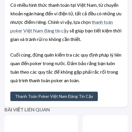
Có nhiều hình thức thanh toán tại Việt Nam, từ chuyển
khoản ngân hàng đến ví điện tử, tất cả đều có những ưu
nhược điểm riêng. Chính vì vậy, lựa chọn
thanh toán
poker Việt Nam đáng tin cậy
sẽ giúp bạn tiết kiệm thời
gian và tránh rủi ro không cần thiết.
Cuối cùng, đừng quên kiểm tra các quy định pháp lý liên
quan đến poker trong nước. Đảm bảo rằng bạn luôn
tuân theo các quy tắc để không gặp phải rắc rối trong
quá trình thanh toán poker an toàn.
Thanh Toán Poker Việt Nam Đáng Tin Cậy
BÀI VIẾT LIÊN QUAN