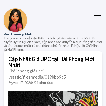
VietGaming Hub
Trang web chia sẻ kiến thức và trải nghiệm về các trò chơi trực
tuyến uy tín tại Việt Nam, cập nhật các khuyến mãi, hướng dẫn chơi
và tin tức mới nhất từ các thành phố lớn như Hà Nội, Hồ Chí Minh
và Hải Phòng.
Cập Nhật Giá UPC tại Hải Phòng Mới
Nhất
![hải phòng giá upc]
(/static/files/media/019bbb9d5
Apr 17, 2026
1 phút đọc