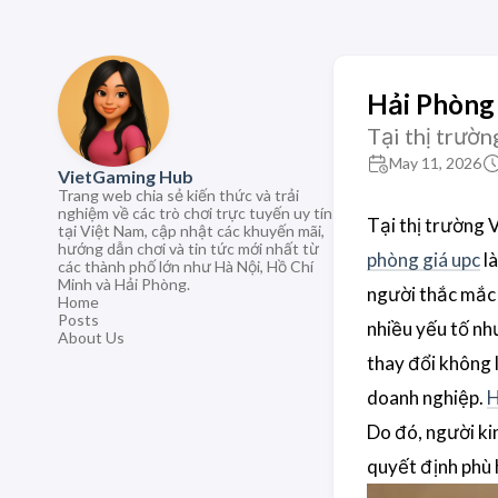
Hải Phòng
Tại thị trườn
May 11, 2026
VietGaming Hub
Trang web chia sẻ kiến thức và trải
nghiệm về các trò chơi trực tuyến uy tín
Tại thị trường 
tại Việt Nam, cập nhật các khuyến mãi,
hướng dẫn chơi và tin tức mới nhất từ
phòng giá upc
là
các thành phố lớn như Hà Nội, Hồ Chí
Minh và Hải Phòng.
người thắc mắ
Home
Posts
nhiều yếu tố như
About Us
thay đổi không l
doanh nghiệp.
H
Do đó, người ki
quyết định phù 