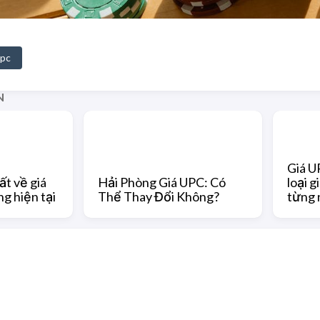
Upc
N
Giá U
ất về giá
Hải Phòng Giá UPC: Có
loại 
g hiện tại
Thể Thay Đổi Không?
từng 