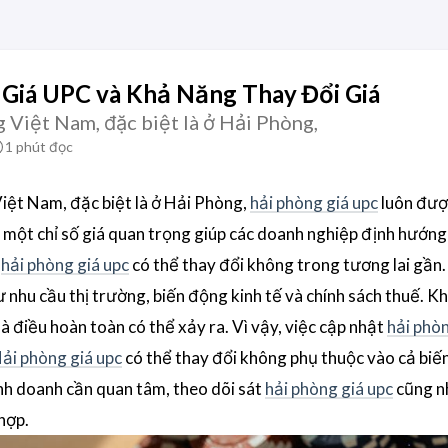
 Giá UPC và Khả Năng Thay Đổi Giá
g Việt Nam, đặc biệt là ở Hải Phòng,
1 phút đọc
Việt Nam, đặc biệt là ở Hải Phòng,
hải phòng giá upc
luôn đượ
 một chỉ số giá quan trọng giúp các doanh nghiệp định hướng 
c
hải phòng giá upc
có thể thay đổi không trong tương lai gần.
 nhu cầu thị trường, biến động kinh tế và chính sách thuế. Kh
à điều hoàn toàn có thể xảy ra. Vì vậy, việc cập nhật
hải phòn
ải phòng giá upc
có thể thay đổi không phụ thuộc vào cả biế
nh doanh cần quan tâm, theo dõi sát
hải phòng giá upc
cũng 
hợp.