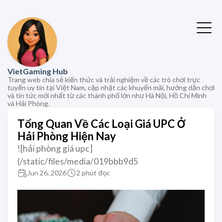
VietGaming Hub
Trang web chia sẻ kiến thức và trải nghiệm về các trò chơi trực
tuyến uy tín tại Việt Nam, cập nhật các khuyến mãi, hướng dẫn chơi
và tin tức mới nhất từ các thành phố lớn như Hà Nội, Hồ Chí Minh
và Hải Phòng.
Tổng Quan Về Các Loại Giá UPC Ở
Hải Phòng Hiện Nay
![hải phòng giá upc]
(/static/files/media/019bbb9d5
Jun 26, 2026
2 phút đọc